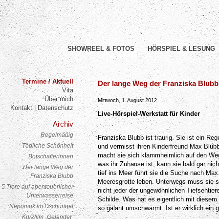
SHOWREEL & FOTOS
HÖRSPIEL & LESUNG
Termine / Aktuell
Der lange Weg der Franziska Blubb
Post navigation
Vita
Über mich
Mittwoch, 1. August 2012
Kontakt | Datenschutz
Live-Hörspiel-Werkstatt für Kinder
Archiv
Regelmäßig
Franziska Blubb ist traurig. Sie ist ein 
Tödliche Schönheit
und vermisst ihren Kinderfreund Max Blubb
macht sie sich klammheimlich auf den Weg.
Botschafterinnen
was ihr Zuhause ist, kann sie bald gar nic
Der lange Weg der
tief ins Meer führt sie die Suche nach Max. 
Franziska Blubb
Meeresgrotte leben. Unterwegs muss sie s
5 Tiere auf abenteuerlicher
nicht jeder der ungewöhnlichen Tiefsehtier
Unterwasserreise
Schilde. Was hat es eigentlich mit diesem 
Nepomuk im Dschungel
so galant umschwärmt. Ist er wirklich ein 
Kurzfilm „Gelandet“