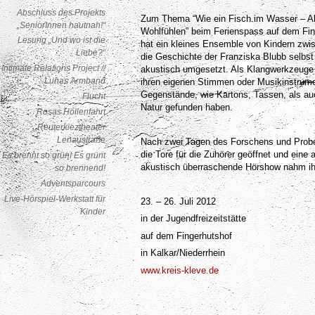
Abschluss des Projekts
Zum Thema “Wie ein Fisch im Wasser – A
„SeniorInnen hautnah!“
Wohlfühlen” beim Ferienspass auf dem Fin
Lesung „Und wo ist die
hat ein kleines Ensemble von Kindern zwi
Liebe?“
die Geschichte der Franziska Blubb selbst
Intimate Relations Project //
akustisch umgesetzt. Als Klangwerkzeuge
Lunas Armband
ihren eigenen Stimmen oder Musikinstrume
Gegenstände, wie Kartons, Tassen, als auc
Flucht
Natur gefunden haben.
Rosas Höllenfahrt
Reuterkieztheater
Lenaustraße
Nach zwei Tagen des Forschens und Probe
die Tore für die Zuhörer geöffnet und eine 
Es brennt so grün! Es grünt
akustisch überraschende Hörshow nahm ih
so brennend!
Adventsparcours
Live-Hörspiel-Werkstatt für
23. – 26. Juli 2012
Kinder
in der Jugendfreizeitstätte
auf dem Fingerhutshof
in Kalkar/Niederrhein
www.kreis-kleve.de