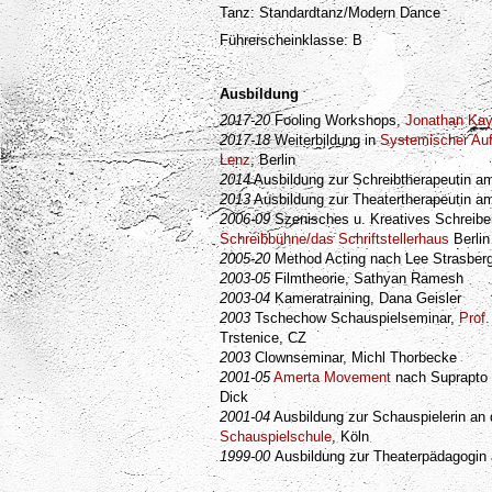
Tanz: Standardtanz/Modern Dance
Führerscheinklasse: B
Ausbildung
2017-20
Fooling Workshops,
Jonathan Kay
2017-18
Weiterbildung in
Systemischer Aufs
Lenz
, Berlin
2014
Ausbildung zur Schreibtherapeutin am 
2013
Ausbildung zur Theatertherapeutin 
2006-09
Szenisches u. Kreatives Schreiben
Schreibbühne/das Schriftstellerhaus
Berlin
2005-20
Method Acting nach Lee Strasberg
2003-05
Filmtheorie, Sathyan Ramesh
2003-04
Kameratraining, Dana Geisler
2003
Tschechow Schauspielseminar,
Prof.
Trstenice, CZ
2003
Clownseminar, Michl Thorbecke
2001-05
Amerta Movement
nach Suprapto 
Dick
2001-04
Ausbildung zur Schauspielerin an
Schauspielschule
, Köln
1999-00
Ausbildung zur Theaterpädagogi