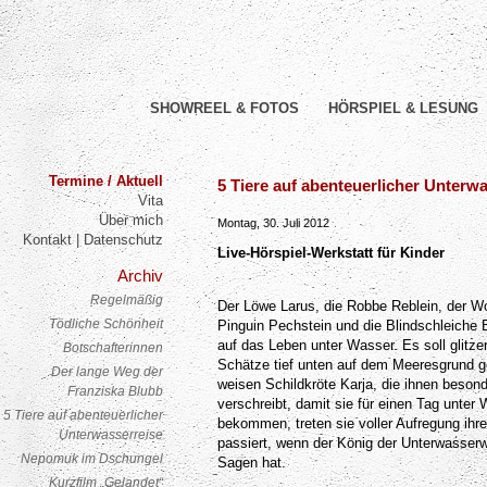
SHOWREEL & FOTOS
HÖRSPIEL & LESUNG
Termine / Aktuell
5 Tiere auf abenteuerlicher Unterw
Post navigation
Vita
Über mich
Montag, 30. Juli 2012
Kontakt | Datenschutz
Live-Hörspiel-Werkstatt für Kinder
Archiv
Regelmäßig
Der Löwe Larus, die Robbe Reblein, der W
Tödliche Schönheit
Pinguin Pechstein und die Blindschleiche 
auf das Leben unter Wasser. Es soll glitz
Botschafterinnen
Schätze tief unten auf dem Meeresgrund ge
Der lange Weg der
weisen Schildkröte Karja, die ihnen beson
Franziska Blubb
verschreibt, damit sie für einen Tag unter 
5 Tiere auf abenteuerlicher
bekommen, treten sie voller Aufregung ihr
Unterwasserreise
passiert, wenn der König der Unterwasserwe
Nepomuk im Dschungel
Sagen hat.
Kurzfilm „Gelandet“