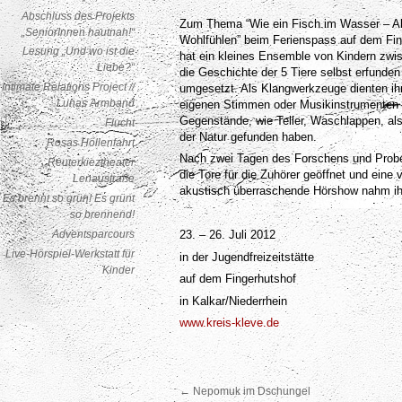
Abschluss des Projekts
Zum Thema “Wie ein Fisch im Wasser – A
„SeniorInnen hautnah!“
Wohlfühlen” beim Ferienspass auf dem Fin
Lesung „Und wo ist die
hat ein kleines Ensemble von Kindern zwi
Liebe?“
die Geschichte der 5 Tiere selbst erfunde
Intimate Relations Project //
umgesetzt. Als Klangwerkzeuge dienten ih
Lunas Armband
eigenen Stimmen oder Musikinstrumenten a
Gegenstände, wie Teller, Waschlappen, als
Flucht
der Natur gefunden haben.
Rosas Höllenfahrt
Nach zwei Tagen des Forschens und Probe
Reuterkieztheater
die Tore für die Zuhörer geöffnet und eine 
Lenaustraße
akustisch überraschende Hörshow nahm ih
Es brennt so grün! Es grünt
so brennend!
Adventsparcours
23. – 26. Juli 2012
Live-Hörspiel-Werkstatt für
in der Jugendfreizeitstätte
Kinder
auf dem Fingerhutshof
in Kalkar/Niederrhein
www.kreis-kleve.de
←
Nepomuk im Dschungel