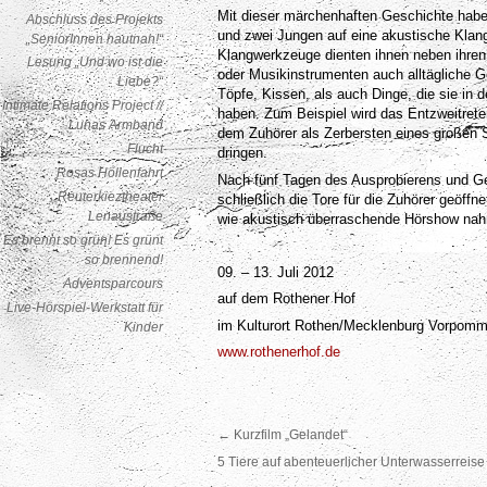
Mit dieser märchenhaften Geschichte hab
Abschluss des Projekts
und zwei Jungen auf eine akustische Klan
„SeniorInnen hautnah!“
Klangwerkzeuge dienten ihnen neben ihre
Lesung „Und wo ist die
oder Musikinstrumenten auch alltägliche 
Liebe?“
Töpfe, Kissen, als auch Dinge, die sie in 
Intimate Relations Project //
haben. Zum Beispiel wird das Entzweitrete
Lunas Armband
dem Zuhörer als Zerbersten eines großen S
Flucht
dringen.
Rosas Höllenfahrt
Nach fünf Tagen des Ausprobierens und G
Reuterkieztheater
schließlich die Tore für die Zuhörer geöffne
Lenaustraße
wie akustisch überraschende Hörshow nah
Es brennt so grün! Es grünt
so brennend!
09. – 13. Juli 2012
Adventsparcours
auf dem Rothener Hof
Live-Hörspiel-Werkstatt für
im Kulturort Rothen/Mecklenburg Vorpomm
Kinder
www.rothenerhof.de
←
Kurzfilm „Gelandet“
5 Tiere auf abenteuerlicher Unterwasserreis