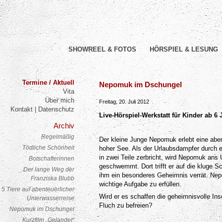
SHOWREEL & FOTOS
HÖRSPIEL & LESUNG
Termine / Aktuell
Nepomuk im Dschungel
Post navigation
Vita
Über mich
Freitag, 20. Juli 2012
Kontakt | Datenschutz
Live-Hörspiel-Werkstatt für Kinder ab 6 
Archiv
Regelmäßig
Der kleine Junge Nepomuk erlebt eine aben
Tödliche Schönheit
hoher See. Als der Urlaubsdampfer durch e
in zwei Teile zerbricht, wird Nepomuk ans U
Botschafterinnen
geschwemmt. Dort trifft er auf die kluge S
Der lange Weg der
ihm ein besonderes Geheimnis verrät. Ne
Franziska Blubb
wichtige Aufgabe zu erfüllen.
5 Tiere auf abenteuerlicher
Wird er es schaffen die geheimnisvolle In
Unterwasserreise
Fluch zu befreien?
Nepomuk im Dschungel
Kurzfilm „Gelandet“