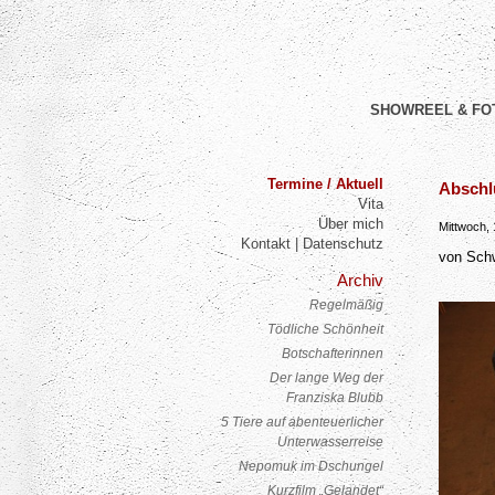
SHOWREEL & FO
Termine / Aktuell
Abschl
Post nav
Vita
Über mich
Mittwoch,
Kontakt | Datenschutz
von Sch
Archiv
Regelmäßig
Tödliche Schönheit
Botschafterinnen
Der lange Weg der
Franziska Blubb
5 Tiere auf abenteuerlicher
Unterwasserreise
Nepomuk im Dschungel
Kurzfilm „Gelandet“