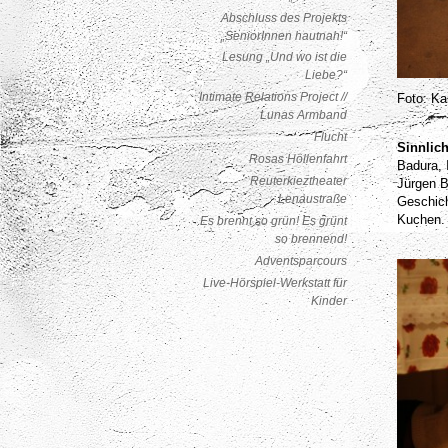
Abschluss des Projekts
„SeniorInnen hautnah!“
Lesung „Und wo ist die
Liebe?“
Intimate Relations Project //
Foto: Ka
Lunas Armband
Flucht
Sinnlic
Rosas Höllenfahrt
Badura, 
Reuterkieztheater
Jürgen B
Lenaustraße
Geschich
Kuchen.
Es brennt so grün! Es grünt
so brennend!
Adventsparcours
Live-Hörspiel-Werkstatt für
Kinder