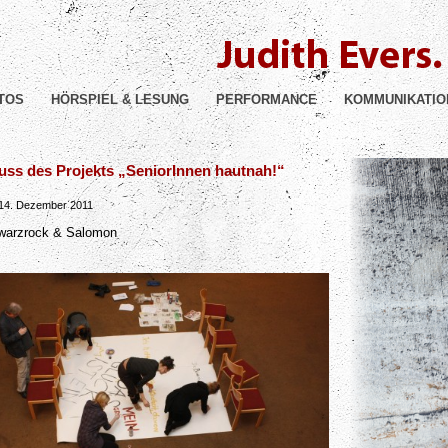
TOS
HÖRSPIEL & LESUNG
PERFORMANCE
KOMMUNIKATIO
uss des Projekts „SeniorInnen hautnah!“
igation
 14. Dezember 2011
warzrock & Salomon