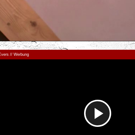
abspie
Evers // Werbung
Video